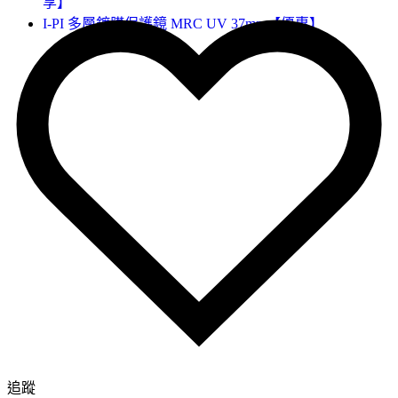
享】
I-PI 多層鍍膜保護鏡 MRC UV 37mm【優惠】
追蹤