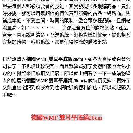
說是每個人都必須要會的技能，其實發現很多網購商品，只要
好好挑，就可以用最超值的價位買到所需的商品。網路商店營
業成本低、不受空間、時間的限制，整合眾多種品牌，且網站
流量高，如：、、、、、......等都是全方位的購物網站，產品
齊全、圖示說明清楚，配送系統、退換貨機制健全，提供整套
完整的購物、客服系統，都是值得推薦的購物網站
日前想購入
德國WMF 雙耳平底鍋28cm
，到各大賣場或百貨公
司看了一下也沒比較便宜，而且就算買好了要搬回家也大包小
包的，搬起來很麻煩又很累，所以就上網看了一下一些購物達
人的推薦的
德國WMF 雙耳平底鍋28cm
有做特價促銷，買好了
又能直接宅配到府或寄到住處附近的便利商店，所以就趕緊入
手囉～
德國WMF 雙耳平底鍋28cm