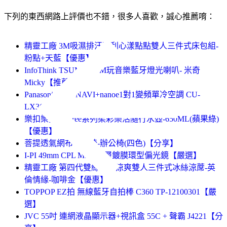
下列的東西網路上評價也不錯，很多人喜歡，誠心推薦唷：
精靈工廠 3M吸濕排汗專利心漾點點雙人三件式床包組-
粉點+天藍【優惠】
InfoThink TSUM TSUM玩音樂藍牙燈光喇叭- 米奇
Micky【推薦】
Panasonic ECONAVI+nanoe1對1變頻單冷空調 CU-
LX36YCA2(室外供電)【推薦】
樂扣樂扣 Bisfree系列柔彩樂活隨行水壺-650ML(蘋果綠)
【優惠】
菩提透氣網布電腦椅-辦公椅(四色)【分享】
I-PI 49mm CPL MRC多層鍍膜環型偏光鏡【嚴選】
精靈工廠 第四代雙絲光超涼爽雙人三件式冰絲涼蓆-英
倫情緣-咖啡金【優惠】
TOPPOP EZ拍 無線藍牙自拍棒 C360 TP-12100301【嚴
選】
JVC 55吋 連網液晶顯示器+視訊盒 55C + 聲霸 J4221【分