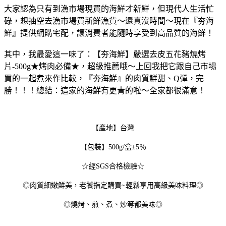
大家認為只有到漁市場現買的海鮮才新鮮，但現代人生活忙
碌，想抽空去漁市場買新鮮漁貨～還真沒時間～現在『夯海
鮮』提供網購宅配，讓消費者能隨時享受到高品質的海鮮！
其中，我最愛這一味了：【夯海鮮】嚴選去皮五花豬燒烤
片-500g★烤肉必備★，超級推薦哦～上回我把它跟自己市場
買的一起煮來作比較，『夯海鮮』的肉質鮮甜、Q彈，完
勝！！！總結：這家的海鮮有更青的啦～全家都很滿意！
【產地】台灣
【包裝】500g/盒±5％
☆經SGS合格檢驗☆
◎肉質細嫩鮮美，老饕指定購買~輕鬆享用高級美味料理◎
◎燒烤、煎、煮、炒等都美味◎