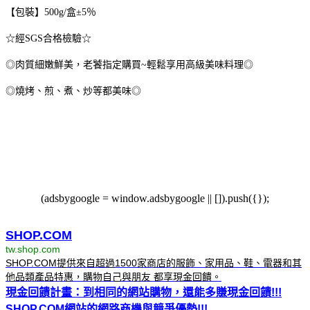
【包裝】500g/盒±5％
☆經SGS合格檢驗☆
◎肉質細嫩鮮美，老饕指定購買~輕鬆享用高級美味料理◎
◎燒烤、煎、煮、炒等都美味◎
(adsbygoogle = window.adsbygoogle || []).push({});
SHOP.COM
tw.shop.com
SHOP.COM提供來自超過1500家商店的服飾、家用品、鞋、電器和其
他品類產品特惠，購物自己與朋友 都享現金回饋。
現金回饋計畫：到相同的網站購物，還能多賺現金回饋!!!
SHOP.COM網站的網路商機與競爭優勢!!!